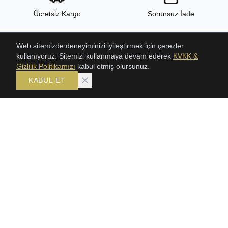
Ücretsiz Kargo
Sorunsuz İade
Web sitemizde deneyiminizi iyileştirmek için çerezler
kullanıyoruz. Sitemizi kullanmaya devam ederek
KVKK &
24/7 Destek
Yüksek Kalite
Gizlilik Politikamızı
kabul etmiş olursunuz.
KABUL ET
ÜRÜNLER
KOLEKSIYONLAR
ŞAHMERAN
Bileklik
SETLER
Gerdanlık
GERDANLIKLAR
Şahmeran
TRABZON HASIR BILEKLIK
Setler
KLASIK HASIR SETLER
BİLEKLİK
KÜPE