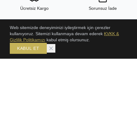
Ücretsiz Kargo
Sorunsuz İade
Web sitemizde deneyiminizi iyileştirmek için çerezler
kullanıyoruz. Sitemizi kullanmaya devam ederek
KVKK &
24/7 Destek
Yüksek Kalite
Gizlilik Politikamızı
kabul etmiş olursunuz.
KABUL ET
ÜRÜNLER
KOLEKSIYONLAR
ŞAHMERAN
Bileklik
SETLER
Gerdanlık
GERDANLIKLAR
Şahmeran
TRABZON HASIR BILEKLIK
Setler
KLASIK HASIR SETLER
BİLEKLİK
KÜPE