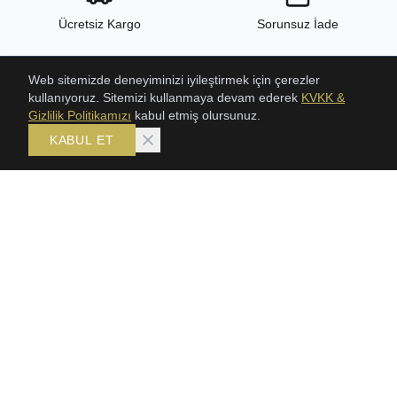
Ücretsiz Kargo
Sorunsuz İade
Web sitemizde deneyiminizi iyileştirmek için çerezler
kullanıyoruz. Sitemizi kullanmaya devam ederek
KVKK &
24/7 Destek
Yüksek Kalite
Gizlilik Politikamızı
kabul etmiş olursunuz.
KABUL ET
ÜRÜNLER
KOLEKSIYONLAR
ŞAHMERAN
Bileklik
SETLER
Gerdanlık
GERDANLIKLAR
Şahmeran
TRABZON HASIR BILEKLIK
Setler
KLASIK HASIR SETLER
BİLEKLİK
KÜPE