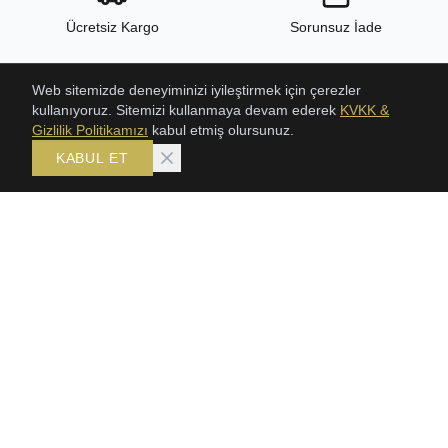
Ücretsiz Kargo
Sorunsuz İade
Web sitemizde deneyiminizi iyileştirmek için çerezler
kullanıyoruz. Sitemizi kullanmaya devam ederek
KVKK &
24/7 Destek
Yüksek Kalite
Gizlilik Politikamızı
kabul etmiş olursunuz.
KABUL ET
ÜRÜNLER
KOLEKSIYONLAR
ŞAHMERAN
Bileklik
SETLER
Gerdanlık
GERDANLIKLAR
Şahmeran
TRABZON HASIR BILEKLIK
Setler
KLASIK HASIR SETLER
BİLEKLİK
KÜPE