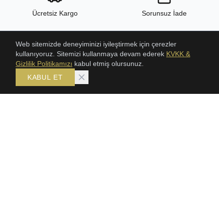
Ücretsiz Kargo
Sorunsuz İade
Web sitemizde deneyiminizi iyileştirmek için çerezler
kullanıyoruz. Sitemizi kullanmaya devam ederek
KVKK &
24/7 Destek
Yüksek Kalite
Gizlilik Politikamızı
kabul etmiş olursunuz.
KABUL ET
ÜRÜNLER
KOLEKSIYONLAR
ŞAHMERAN
Bileklik
SETLER
Gerdanlık
GERDANLIKLAR
Şahmeran
TRABZON HASIR BILEKLIK
Setler
KLASIK HASIR SETLER
BİLEKLİK
KÜPE