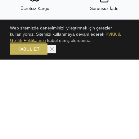
Ücretsiz Kargo
Sorunsuz İade
Web sitemizde deneyiminizi iyileştirmek için çerezler
kullanıyoruz. Sitemizi kullanmaya devam ederek
KVKK &
24/7 Destek
Yüksek Kalite
Gizlilik Politikamızı
kabul etmiş olursunuz.
KABUL ET
ÜRÜNLER
KOLEKSIYONLAR
ŞAHMERAN
Bileklik
SETLER
Gerdanlık
GERDANLIKLAR
Şahmeran
TRABZON HASIR BILEKLIK
Setler
KLASIK HASIR SETLER
BİLEKLİK
KÜPE