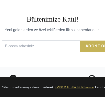
Bültenimize Katıl!
Yeni gelenlerden ve özel tekliflerden ilk siz haberdar olun.
ABONE O
Sorunsuz İade
24/7 Destek
uz. Sitemizi kullanmaya devam ederek
KVKK & Gizlilik Politikamızı
kabul 