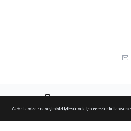
Ücretsiz Kargo
Web sitemizde deneyiminizi iyileştirmek için çerezler kullanıyor